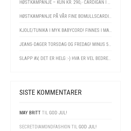
HØSTKAMPANJE – KUN KR. 290,- CARDIGAN I MANGE FARGER! FRI FRAKT!
HØSTKAMPANJE PÅ VÅR FINE BOMULLSCARDIGAN I MANGE FARGER! NÅ KUN 490,- SÅ LANGT LAGERET REKKER! FRI FRAKT!
KJOLE/TUNIKA I MYK BABYCORD! FINNES I MANGE FARGER OG STØRRELSER FRA SMAL – XXL!
JEANS-DAGER TORSDAG OG FREDAG! MINUS 50% PÅ VÅR BESTSELGER! NÅ KUN 295,- FRI FRAKT! TORSDAGSÅPENT I VÅRT SHOWROOM FRA 12 – 18!
SLAPP AV, DET ER HELG :-) HVA ER VEL BEDRE ENN Å KRYPE INN I EN DIGG KOSEDRESS PÅ FREDAGSKVELDEN!
SISTE KOMMENTARER
MAY BRITT
TIL
GOD JUL!
SECRETDIAMONDFASHION
TIL
GOD JUL!