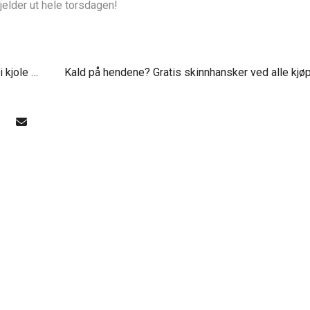
gjelder ut hele torsdagen!
« Fortsatt noen timer igjen til å sikre seg en valgfri kjole med 30% rabatt!