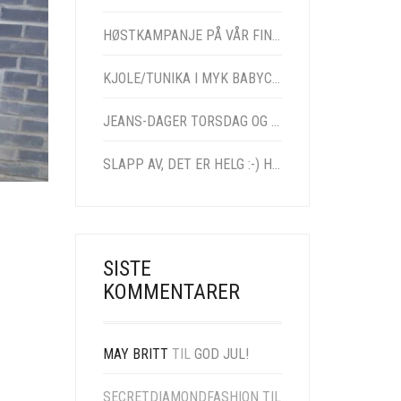
HØSTKAMPANJE PÅ VÅR FINE BOMULLSCARDIGAN I MANGE FARGER! NÅ KUN 490,- SÅ LANGT LAGERET REKKER! FRI FRAKT!
KJOLE/TUNIKA I MYK BABYCORD! FINNES I MANGE FARGER OG STØRRELSER FRA SMAL – XXL!
JEANS-DAGER TORSDAG OG FREDAG! MINUS 50% PÅ VÅR BESTSELGER! NÅ KUN 295,- FRI FRAKT! TORSDAGSÅPENT I VÅRT SHOWROOM FRA 12 – 18!
SLAPP AV, DET ER HELG :-) HVA ER VEL BEDRE ENN Å KRYPE INN I EN DIGG KOSEDRESS PÅ FREDAGSKVELDEN!
SISTE
KOMMENTARER
MAY BRITT
TIL
GOD JUL!
SECRETDIAMONDFASHION
TIL