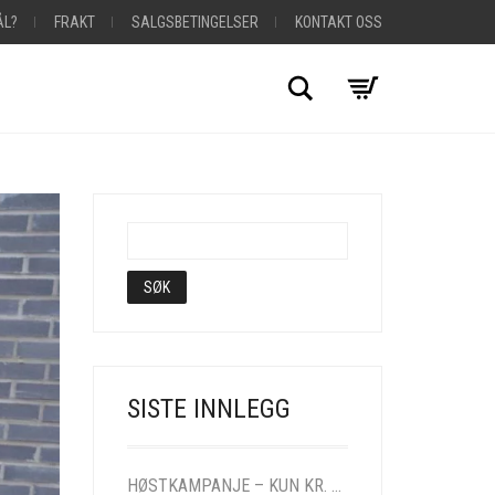
L?
FRAKT
SALGSBETINGELSER
KONTAKT OSS
Søk
SISTE INNLEGG
HØSTKAMPANJE – KUN KR. 290,- CARDIGAN I MANGE FARGER! FRI FRAKT!