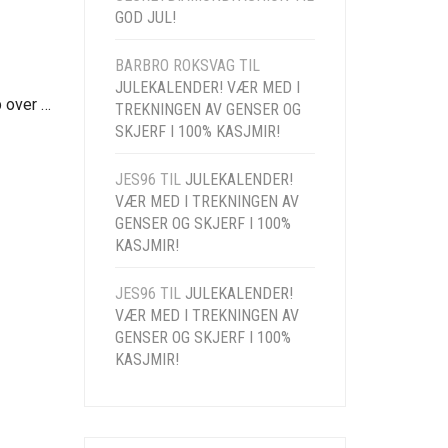
GOD JUL!
BARBRO ROKSVAG
TIL
JULEKALENDER! VÆR MED I
Kald på hendene? Gratis skinnhansker ved alle kjøp over kr. 1000! »
TREKNINGEN AV GENSER OG
SKJERF I 100% KASJMIR!
JES96
TIL
JULEKALENDER!
VÆR MED I TREKNINGEN AV
GENSER OG SKJERF I 100%
KASJMIR!
JES96
TIL
JULEKALENDER!
VÆR MED I TREKNINGEN AV
GENSER OG SKJERF I 100%
KASJMIR!